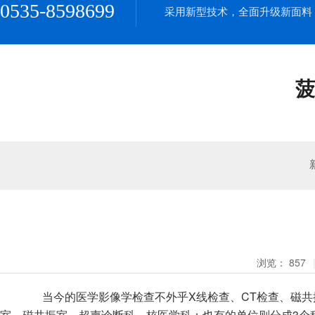
0535-8598699
采用新型技术，全面升级新面料
菠
浏览：
857
当今的医学影像学检查不外乎X线检查、CT检查、磁共振
室、磁共振室、超声诊断科、核医学科；也有的单位则分成3个